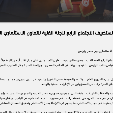
تستضيف الاجتماع الرابع للجنة الفنية للتعاون الاستثماري ا
ون الاستثماري بين مصر وتونس
ع الرابع للجنة الفنية المصرية–التونسية للتعاون الاستثماري على مدار ثلاث أيام وذلك تفعيلاً
ة في مايو2022، برئاسة السيد/ ياسر عباس، نائب الرئيس التنفيذي للهيئة، عن الجانب المصري، وبرئاسة السيد/ جلال 
ل بإدارة الترويج العام بالوكالة، والسيدة/ ضحى الشويخ والسيد عز الدين شويرف ممثلو السفا
اطق الحرة وعدد من المسؤولين من الإدارات المعنية بالهيئة.
ة والعلاقات التاريخية الوثيقة التي تجمع بين جمهورية مصر العربية والجمهورية التونسية، وإيم
خارجي في جذب المزيد من الاستثمارات لدعم مسيرة التنمية الاقتصادية في البلدين. وأشار سيا
 كل منهما في مجال الاستثمار، بما يسهم في الارتقاء بمناخ الاستثمار وتحقيق المصالح المشترك
تكشاف الفرص الواعدة، مؤكدًا استعداد الهيئة لتقديم جميع التسهيلات، لاسيما في ظل التوس