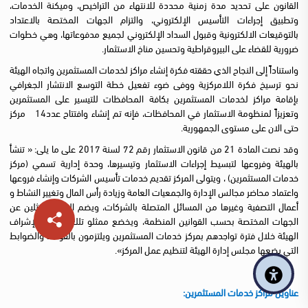
القانون على تحديد مدة زمنية محددة للانتهاء من التراخيص، وميكنة الخدمات،
وتطبيق إجراءات التأسيس الإلكتروني، والتزام الجهات المختصة بالاعتداد
بالتوقيعات الالكترونية وقبول السداد الإلكتروني لجميع مدفوعاتها، وهي خطوات
ضرورية للقضاء على البيروقراطية وتحسين مناخ الاستثمار.
واستناداً إلى النجاح الذي حققته فكرة إنشاء مراكز لخدمات المستثمرين واتجاه الهيئة
نحو ترسيخ فكرة اللامركزية ووفى ضوء تفعيل خطة التوسع الانتشار الجغرافي
بإقامة مراكز لخدمات المستثمرين بكافة المحافظات للتيسير على المستثمرين
وتعزيزاً لمنظومة الاستثمار في المحافظات، فإنه تم إنشاء وافتتاح عدد14 مركز
حتى الان على مستوى الجمهورية.
وقد نصت المادة 21 من قانون الاستثمار رقم 72 لسنة 2017 على ما يلى: « تنشأ
بالهيئة وفروعها لتبسيط إجراءات الاستثمار وتيسيرها، وحدة إدارية تسمي (مركز
خدمات المستثمرين) ، ويتولى المركز تقديم خدمات تأسيس الشركات وإنشاء فروعها
واعتماد محاضر مجالس الإدارة والجمعيات العامة وزيادة رأس المال وتغيير النشاط و
أعمال التصفية وغيرها من المسائل المتصلة بالشركات، ويضم المركز ممثلين عن
الجهات المختصة بحسب القوانين المنظمة، ويخضع ممثلو تلك الجهات لإشراف
الهيئة خلال فترة تواجدهم بمركز خدمات المستثمرين ويلتزمون بالقواعد والضوابط
التي يضعها مجلس إدارة الهيئة لتنظيم عمل المركز».
​عناوين
مراكز خدمات المستثمرين: