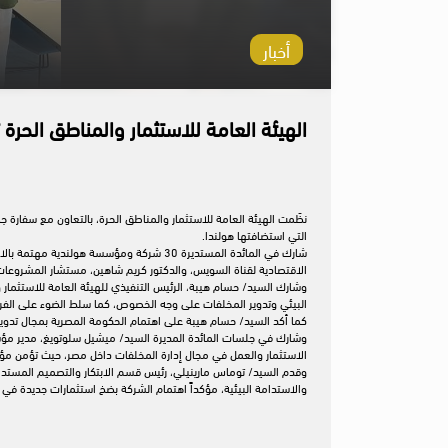
أخبار
الهيئة العامة للاستثمار والمناطق الحر
نظّمت الهيئة العامة للاستثمار والمناطق الحرة، بالتعاون مع سفارة 
التي استضافتها هولندا.
شارك في المائدة المستديرة 30 شركة ومؤسس
الاقتصادية لقناة السويس، والدكتور كريم شاهين، مستشار المشروعات ا
وشارك السيد/ حسام هيبة، الرئيس التنفيذي للهيئة العامة للاستثمار 
البيئي وتدوير المخلفات على وجه الخصوص، كما سلط الضوء على الفرص 
كما أكد السيد/ حسام هيبة على اهتمام الحكومة المصرية بمجال تدوير 
وشارك في جلسات المائدة المديرة السيد/ ميشيل سلوتويغ، مدير مؤسس
الاستثمار والعمل في مجال إدارة المخلفات داخل مصر، حيث تؤمن مؤسس
وقدم السيد/ توماس مارينيلي، رئيس قسم الابتكار والتصميم المستد
والاستدامة البيئية، مؤكداً اهتمام الشركة بضخ استثمارات جديدة ف
​​