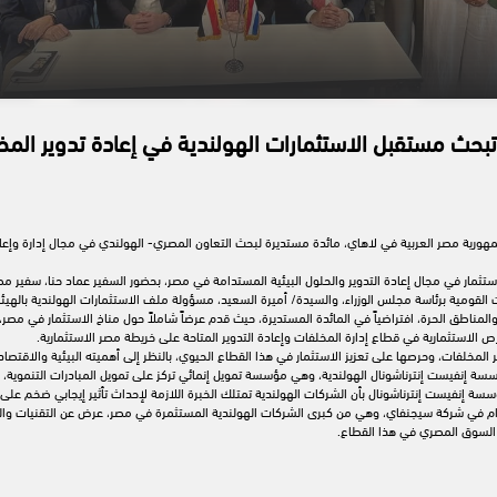
ة تبحث مستقبل الاستثمارات الهولندية في إعادة تدوير الم
جمهورية مصر العربية في لاهاي، مائدة مستديرة لبحث التعاون المصري- الهولندي في مجال إدارة وإعا
ة هولندية مهتمة بالاستثمار في مجال إعادة التدوير والحلول البيئية المستدامة في مصر، بحضور السفير عماد حنا،
لقومية برئاسة مجلس الوزراء، والسيدة/ أميرة السعيد، مسؤولة ملف الاستثمارات الهولندية بالهيئة 
والمناطق الحرة، افتراضياً في المائدة المستديرة، حيث قدم عرضاً شاملاً حول مناخ الاستثمار في مص
الاستثمارية في قطاع إدارة المخلفات وإعادة التدوير المتاحة على خريطة مصر الاستثمارية.
المخلفات، وحرصها على تعزيز الاستثمار في هذا القطاع الحيوي، بالنظر إلى أهميته البيئية والاقتصا
ة إنفيست إنترناشونال الهولندية، وهي مؤسسة تمويل إنمائي تركز على تمويل المبادرات التنموية، 
ة إنفيست إنترناشونال بأن الشركات الهولندية تمتلك الخبرة اللازمة لإحداث تأثير إيجابي ضخم على
ام في شركة سيجنفاي، وهي من كبرى الشركات الهولندية المستثمرة في مصر، عرض عن التقنيات والح
ي السوق المصري في هذا القطاع.