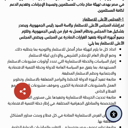
في مصر بهدف تهيئة مناخ جاذب للمستثمرين وتبسيط الإجراءات، وتقديم الدعم
لكافة المستثمرين.
1-المجلس الأعلى للاستثمار:
تم إنشاء المجلس الأعلى للاستثمار برئاسة السيد رئيس الجمهورية، ويصدر
بتشكيل هذا المجلس ونظام العمل به قرار من رئيس الجمهورية، وتلتزم
جميع أجهزة الدولة بتنفيذ القرارات الصادرة عن المجلس، ويختص المجلس
الأعلى للاستثمار بما يلي:
اتخاذ كل ما يلزم لتهيئة مناخ أفضل للاستثمار والتوجيه بما يتطلبه ذلك.
وضع الإطار العام للإصلاح التشريعي والإداري لبيئة الاستثمار.
إقرار السياسات والخطة الاستثمارية التي تحدد أولويات مشروعات الاستثمار
المستهدفة، بما يتفق مع السياسة العامة للدولة وخطة التنمية الاقتصادية
والاجتماعية ونظم الاستثمار المطبقة.
متابعة تنفيذ أجهزة الدولة للخطط والبرامج المتعلقة بالاستثمار، وتطوير
العمل بالمشروعات الاقتصادية الكبرى، وموقف مشروعات المشاركة مع
القطاع الخاص.
متابعة تحديث الخريطة الاستثمارية وتنفيذها على مستوى القطاعات
المتخصصة والمناطق الجغرافية المختلفة، في إطار خطة التنمية الاقتصادية
للدولة.
استعراض الفرص الاستثمارية المتاحة في كل قطاع وبحث محاور المشاكل
المتعلقة بها.
متابعة تطور تصنيف مصر وترتيبها في التقارير والمؤشرات الدولية الخاصة