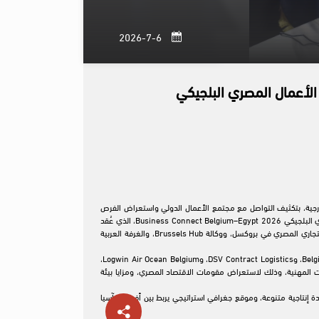
6-7-2026
الأعمال المصري البلجيكي
ة الخارجية، بتكثيف التواصل مع مجتمع الأعمال الدولي واستعراض الفرص
الاستثمارية المتاحة، شارك الدكتور محمد عوض، الرئيس التنفيذي للهيئة العامة للاستثمار والمناطق الحرة، عبر تقنية الاتصال المرئي، في فعاليات ملتقى الأعمال المصري البلجيكي Business Connect Belgium–Egypt 2026، الذي عُقد
بمقر وكالة Brussels Hub بالعاصمة البلجيكية بروكسل، ضمن برنامج زيارة وفد جمعية الأعمال المصرية البلجيكية إلى بلجيكا، والذي نُظم بالتنسيق بين مكتب التمثيل التجاري المصري في بروكسل، ووكالة Brussels Hub، والغرفة العربية
وشهد الملتقى مشاركة رؤساء ومديري وممثلي نحو 60 شركة ومؤسسة بلجيكية، من بينها BESIX، ووكالة ائتمان الصادرات البلجيكية Credendo، وشركات Belgium Gadot، وDSV Contract Logistics، وLogwin Air Ocean Belgium،
ات المهنية، وذلك لاستعراض مقومات الاقتصاد المصري، ومزايا بيئة
 إنتاجية متنوعة، وموقع جغرافي استراتيجي يربط بين أفريقيا وآسيا