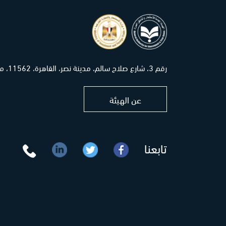
رقم 3، شارع صلاح سالم، مدينة نصر، القاهرة، 11562، مصر
عن الهيئة
تابعنا