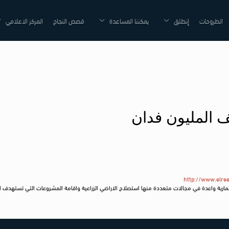
الطروحات
إنطلق
يمكننا المساعدة
قصص النجاح
المركز الاعلامي
 المليون فدان
http://www.elre
دة الرقع الزراعية بنسبة 20% بالاضافة الى خلق فرص استثمارية واعدة في مجالات متعددة منها استصلاح الاراضي الزراعية واقامة 